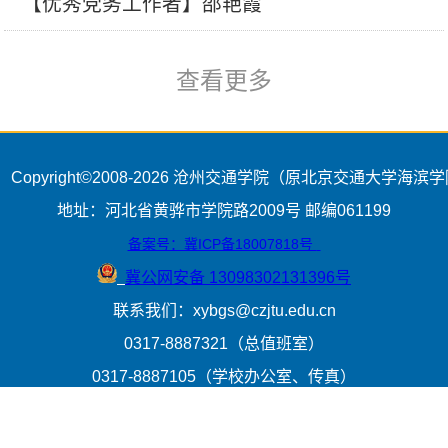
【优秀党务工作者】邵艳霞
查看更多
Copyright©2008-2026 沧州交通学院（原北京交通大学海滨
地址：河北省黄骅市学院路2009号 邮编061199
备案号：冀ICP备18007818号
冀公网安备 13098302131396号
联系我们：xybgs@czjtu.edu.cn
0317-8887321（总值班室）
0317-8887105（学校办公室、传真）
0317-8887322（招生办公室）
0317-8887323（招生办公室）