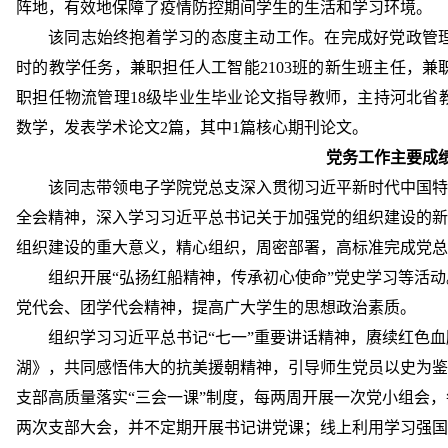
阵地，有效
地
保障了疫情防控期间学生的生活和学习环境。
该同志始终抱着学习的态度主动工作。在完成好党政管
时的教学任务，兼职担任人工智能2103班的新生班主任，兼
职担任物流管理18级毕业生毕业论文指导教师，主持河北省
数学，发表学术论文2篇，其中1篇核心期刊论文。
党务工作主要成
该同志带领
电子学院党总支深入贯彻习近平新时代中国特
全会精神，深入学习习近平总书记关于加强党的组织建设的新
组织建设的重大意义，精心组织，周密部署，高标准完成党总
组织
开展
“弘扬红船精神，传承初心使命”党史学习等活
党代会、团学代会精神，提高广大学生的思想政治素质。
组织学习习近平总书记
“七一”重要讲话精神，赓续红色
湖》，共同感悟伟大的抗美援朝精神，引导师生党员以史为鉴
支部
高质量落实
“三会一课”制度，每两周开展一次党小组会
两次支部大会，并不定期开展书记讲党课；线上利用学习强国、