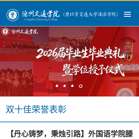
>
>
>
>
双十佳荣誉表彰
【丹心铸梦，秉烛引路】外国语学院滕
>