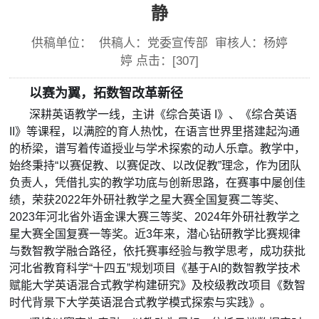
静
供稿单位： 供稿人：党委宣传部 审核人：杨婷
婷 点击：[
307
]
以赛为翼，拓数智改革新径
深耕英语教学一线，主讲《综合英语 I》、《综合英语
II》等课程，以满腔的育人热忱，在语言世界里搭建起沟通
的桥梁，谱写着传道授业与学术探索的动人乐章。教学中，
始终秉持“以赛促教、以赛促改、以改促教”理念，作为团队
负责人，凭借扎实的教学功底与创新思路，在赛事中屡创佳
绩，荣获2022年外研社教学之星大赛全国复赛二等奖、
2023年河北省外语金课大赛三等奖、2024年外研社教学之
星大赛全国复赛一等奖。近3年来，潜心钻研教学比赛规律
与数智教学融合路径，依托赛事经验与教学思考，成功获批
河北省教育科学“十四五”规划项目《基于AI的数智教学技术
赋能大学英语混合式教学构建研究》及校级教改项目《数智
时代背景下大学英语混合式教学模式探索与实践》。