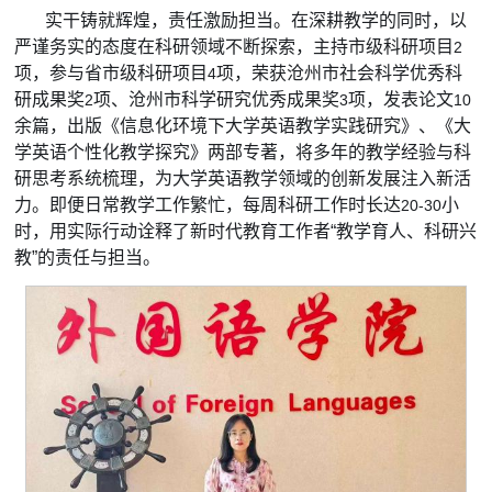
实干铸就辉煌，责任激励担当。在深耕教学的同时，以
严谨务实的态度在科研领域不断探索，主持市级科研项目
2
项，参与省市级科研项目
项，荣获沧州市社会科学优秀科
4
研成果奖
项、沧州市科学研究优秀成果奖
项，发表论文
2
3
10
余篇，出版《信息化环境下大学英语教学实践研究》、《大
学英语个性化教学探究》两部专著，将多年的教学经验与科
研思考系统梳理，为大学英语教学领域的创新发展
注入新活
力。即便日常教学工作繁忙，每周科研工作时长达
小
20-30
时，用实际行动诠释了新时代教育工作者“教学育人、科研兴
教”的责任与担
当。