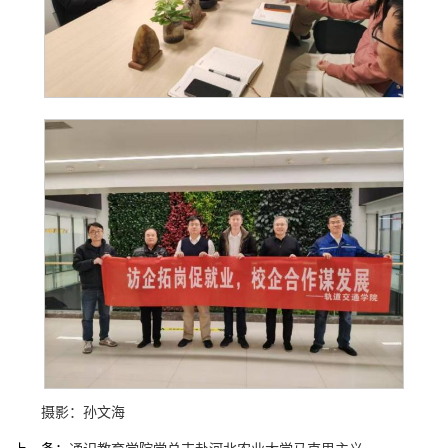
摄
影：孙文海